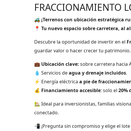
FRACCIONAMIENTO L
🚜
¡Terrenos con ubicación estratégica r
📍
Tu nuevo espacio sobre carretera, al a
Descubre la oportunidad de invertir en el
F
guardar valor o hacer crecer tu patrimonio.
💼
Ubicación clave:
sobre carretera hacia A
💧 Servicios de
agua y drenaje incluidos
.
⚡ Energía eléctrica
a pie de fraccionamie
💰
Financiamiento accesible
: solo el
20% 
🏡 Ideal para inversionistas, familias vision
conectado.
📲 ¡Pregunta sin compromiso y elige el lote 