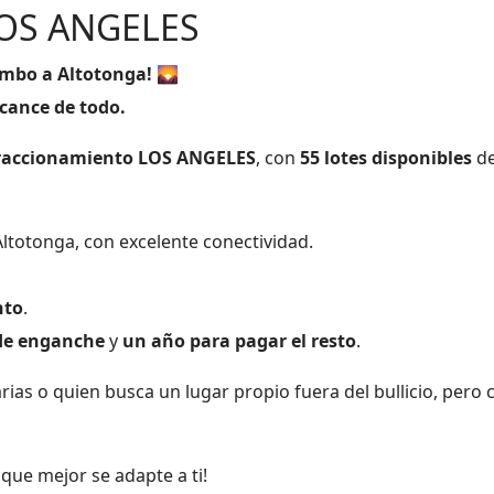
OS ANGELES
umbo a Altotonga!
🌄
lcance de todo.
raccionamiento LOS ANGELES
, con
55 lotes disponibles
de
ltotonga, con excelente conectividad.
nto
.
de enganche
y
un año para pagar el resto
.
arias o quien busca un lugar propio fuera del bullicio, pero 
que mejor se adapte a ti!