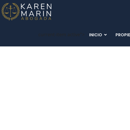
current-item active">
INICIO
PROPI