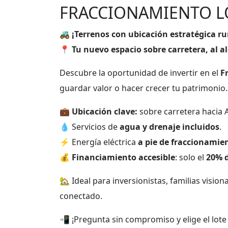
FRACCIONAMIENTO L
🚜
¡Terrenos con ubicación estratégica r
📍
Tu nuevo espacio sobre carretera, al a
Descubre la oportunidad de invertir en el
F
guardar valor o hacer crecer tu patrimonio.
💼
Ubicación clave:
sobre carretera hacia A
💧 Servicios de
agua y drenaje incluidos
.
⚡ Energía eléctrica
a pie de fraccionamie
💰
Financiamiento accesible
: solo el
20% 
🏡 Ideal para inversionistas, familias vision
conectado.
📲 ¡Pregunta sin compromiso y elige el lote 