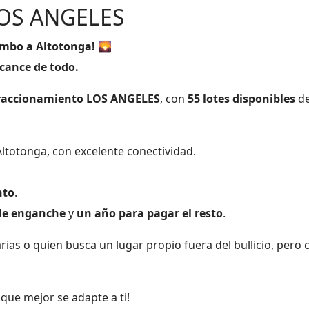
OS ANGELES
umbo a Altotonga!
🌄
lcance de todo.
raccionamiento LOS ANGELES
, con
55 lotes disponibles
de
ltotonga, con excelente conectividad.
nto
.
de enganche
y
un año para pagar el resto
.
arias o quien busca un lugar propio fuera del bullicio, pero 
que mejor se adapte a ti!