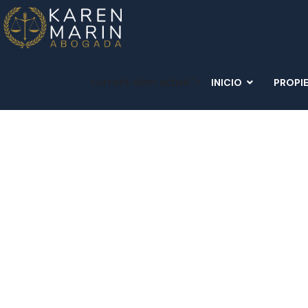
current-item active">
INICIO
PROPI